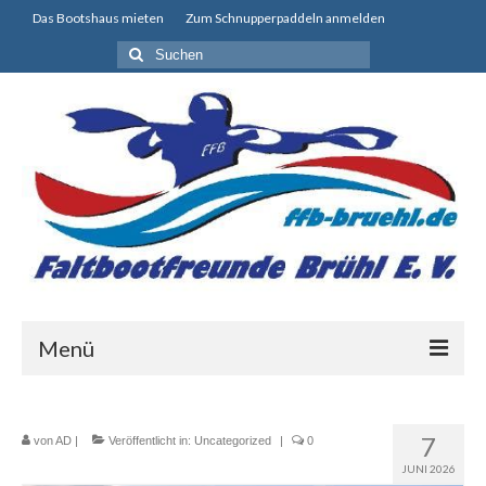
Das Bootshaus mieten
Zum Schnupperpaddeln anmelden
Suchen
nach:
Menü
Sportbetrieb
7
von
AD
|
Veröffentlicht in:
Uncategorized
|
0
Bootshausvermietung
JUNI 2026