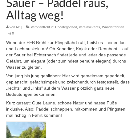
Sauer – Paddel raus,
Downloads
Alltag weg!
von
AD
|
Veröffentlicht in:
Uncategorized
,
Vereinsevents
,
Wanderfahrten
|
0
Wenn der FFB Brühl zur Pfingstfahrt ruft, heißt es: Leinen los
und Lachmuskeln an! Ob Kanadier, Kajak oder Rennboot – auf
der Sauer bei Echternach findet jede und jeder das passende
Gefährt, um elegant (oder zumindest bemüht elegant) durchs
Wasser zu gleiten.
Von jung bis jung geblieben: Hier wird gemeinsam gepaddelt,
geplanscht, gefachsimpelt und zwischendurch festgestellt, dass
„rechts“ und „links“ auf dem Wasser plötzlich ganz neue
Bedeutungen bekommen.
Kurz gesagt: Gute Laune, schöne Natur und nasse Füße
inklusive. Also: Paddel schnappen, mitkommen und Pfingsten
mal richtig in Fahrt kommen!