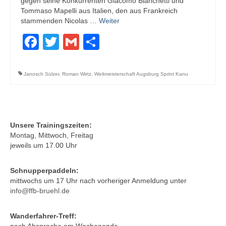
gegen seine Konkurrenten Giacomo Bianchetti und
Tommaso Mapelli aus Italien, den aus Frankreich
stammenden Nicolas …
Weiter
Facebook
Twitter
Gmail
Teilen
Janosch Sülzer
,
Roman Wirtz
,
Weltmeisterschaft Augsburg Sprint Kanu
Unsere Trainingszeiten:
Montag, Mittwoch, Freitag
jeweils um 17.00 Uhr
Schnupperpaddeln:
mittwochs um 17 Uhr nach vorheriger Anmeldung unter
info@ffb-bruehl.de
Wanderfahrer-Treff: