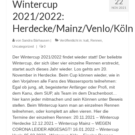
22
Wintercup
NOV. 2021
2021/2022:
Herdecke/Mainz/Venlo/Köln
von
Sandra Bärhausen
|
Veröffentlicht in:
kalt
,
Rennen
,
Uncategorized
|
0
Der Wintercup 2021/2022 findet wieder statt! Der beliebte
Wintercup, der sich über vier einzelne Rennen erstreckt,
startet auch dieses Jahr wieder. Los gehts am 20.
November in Herdecke. Beim Cup können wieder, wie in
den Vorjahren alle Fans des Wassersports teilnehmen:
Egal ob jung, alt, begeisterter Anfänger oder Profi, mit
dem Kanu, dem SUP, als Team im dem Drachenboot…
hier kann jeder mitmachen und sein Können unter Beweis
stellen. Beim Wintercup kann man an einzelnen Rennen
teilnehmen, oder komplett an allen vieren. Hier die
Termine der einzelnen Rennen: 20.11.2021 – Wintercup
Herdecke 12.12.2021 – Wintercup Mainz – WEGEN
CORONA LEIDER ABGESAGT! 16.01.2022 – Wintercup