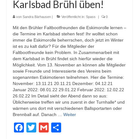
Karlsbad Brühl üben!
von
Sandra Bärhausen
|
Veröffentlicht in:
Spass
|
0
Mit den Brühler Faltbootfreunden die Eskimorolle lernen –
die Termine im Karlsbad stehen fest! Ihr wolltet schon
immer die Eskimorolle beherrschen, doch jetzt im Winter
ist es zu kalt dafür? Für die Mitglieder der
Faltbootfreunde kein Problem. In Zusammenarbeit mit
dem Karlsbad in Brühl findet sich hierfür wieder die
Möglichkeit. Vom 13. November an können alle Mitglieder
sowie Freunde und Interessierte des Vereins beim
sogenannten Eskimotieren teilnehmen. Hier die Termine:
November: 13.11.21 20.11.21 Dezember: 04.12.21
Januar 2022: 08.01.22 29.01.22 Februar 2022: 12.02.22
26.02.22 Im Detail sieht der Abend dann so aus:
Üblicherweise treffen wir uns zuerst in der Turnhalle* und
wärmen uns dort mit verschiedenen Ballsportarten oder
Brennball auf. Danach …
Weiter
Facebook
Twitter
Gmail
Teilen