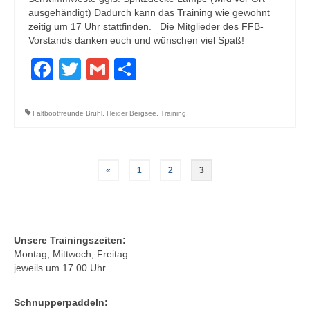
ausgehändigt) Dadurch kann das Training wie gewohnt
zeitig um 17 Uhr stattfinden. Die Mitglieder des FFB-
Vorstands danken euch und wünschen viel Spaß!
Facebook
Twitter
Gmail
Teilen
Faltbootfreunde Brühl
,
Heider Bergsee
,
Training
Seitennummerierung
«
1
2
3
der
Beiträge
Unsere Trainingszeiten:
Montag, Mittwoch, Freitag
jeweils um 17.00 Uhr
Schnupperpaddeln: