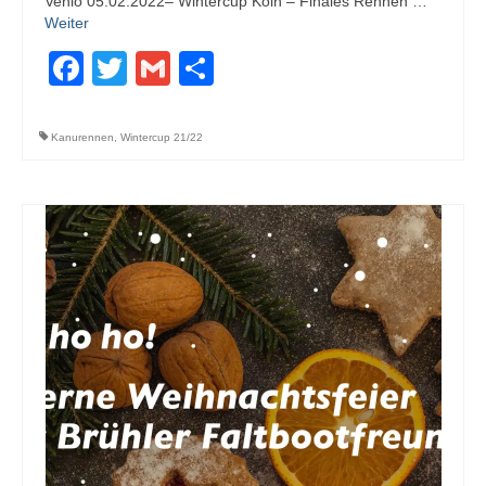
Venlo 05.02.2022– Wintercup Köln – Finales Rennen …
Weiter
Facebook
Twitter
Gmail
Teilen
Kanurennen
,
Wintercup 21/22