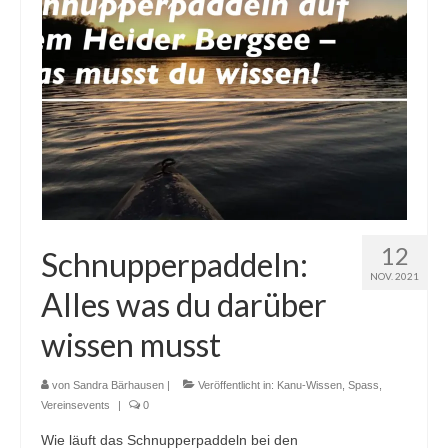
12
Schnupperpaddeln:
NOV. 2021
Alles was du darüber
wissen musst
von
Sandra Bärhausen
|
Veröffentlicht in:
Kanu-Wissen
,
Spass
,
Vereinsevents
|
0
Wie läuft das Schnupperpaddeln bei den