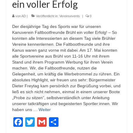
ein voller Erfolg
von
AD
|
Veröffentlicht in:
Vereinsevents
|
0
Der diesjährige Tag des Sports war für unseren
Kanuverein Faltbootfreunde Brühl ein voller Erfolg! – So
konnten alle Interessierten an diesem Tag viele Brühler
Vereine kennenlernen. Die Faltbootfreunde und ihre
Kanus waren ganz vorne mit dabei. Am 17. Mai konnten
alle Sportvereine aus Brühl von 11-16 Uhr mit ihrem
Stand und ihrem Programm Werbung für ihren Verein
machen. Wir, die Faltbootfreunde, nutzen die
Gelegenheit, um kräftig die Werbetrommel zu rühren. Ein
absolutes Highlight, wir freuen uns sehr: Bürgermeister
Dieter Freytag kam persönlich zur Begrüßung vorbei, und
ließ es sich nicht nehmen, einmal in einem unserer Boote
„Probe zu sitzen“, selbstverständlich unter Anleitung
unserer tatkräftigen und begeisterten Sportler:innen. Wir
haben uns …
Weiter
Facebook
Twitter
Gmail
Teilen