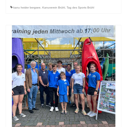
kanu heider bergsee
,
Kanuverein Brühl
,
Tag des Sports Brühl