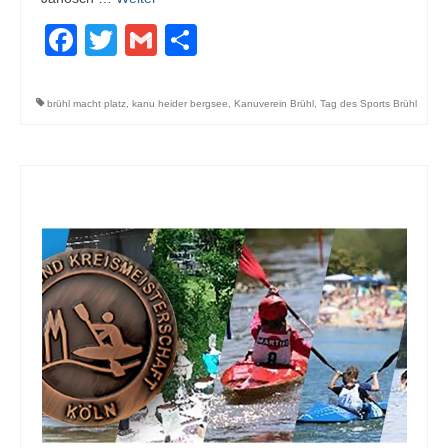
Facebook
Twitter
Gmail
Teilen
brühl macht platz
,
kanu heider bergsee
,
Kanuverein Brühl
,
Tag des Sports Brühl