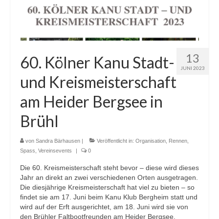
13
60. Kölner Kanu Stadt-
JUNI 2023
und Kreismeisterschaft
am Heider Bergsee in
Brühl
von
Sandra Bärhausen
|
Veröffentlicht in:
Organisation
,
Rennen
,
Spass
,
Vereinsevents
|
0
Die 60. Kreismeisterschaft steht bevor – diese wird dieses
Jahr an direkt an zwei verschiedenen Orten ausgetragen.
Die diesjährige Kreismeisterschaft hat viel zu bieten – so
findet sie am 17. Juni beim Kanu Klub Bergheim statt und
wird auf der Erft ausgerichtet, am 18. Juni wird sie von
den Brühler Faltbootfreunden am Heider Bergsee.