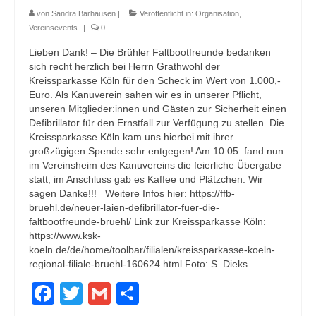
von
Sandra Bärhausen
|
Veröffentlicht in:
Organisation
,
Vereinsevents
|
0
Lieben Dank! – Die Brühler Faltbootfreunde bedanken
sich recht herzlich bei Herrn Grathwohl der
Kreissparkasse Köln für den Scheck im Wert von 1.000,-
Euro. Als Kanuverein sahen wir es in unserer Pflicht,
unseren Mitglieder:innen und Gästen zur Sicherheit einen
Defibrillator für den Ernstfall zur Verfügung zu stellen. Die
Kreissparkasse Köln kam uns hierbei mit ihrer
großzügigen Spende sehr entgegen! Am 10.05. fand nun
im Vereinsheim des Kanuvereins die feierliche Übergabe
statt, im Anschluss gab es Kaffee und Plätzchen. Wir
sagen Danke!!! Weitere Infos hier: https://ffb-
bruehl.de/neuer-laien-defibrillator-fuer-die-
faltbootfreunde-bruehl/ Link zur Kreissparkasse Köln:
https://www.ksk-
koeln.de/de/home/toolbar/filialen/kreissparkasse-koeln-
regional-filiale-bruehl-160624.html Foto: S. Dieks
Facebook
Twitter
Gmail
Teilen